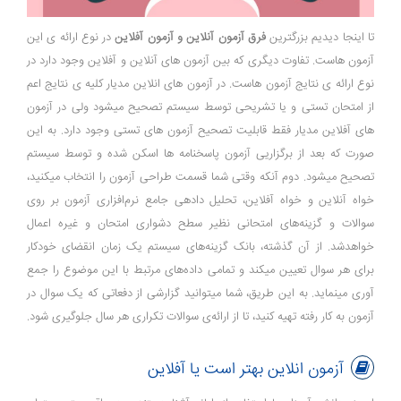
تا اینجا دیدیم بزرگترین
فرق آزمون آنلاین و آزمون آفلاین
در نوع ارائه ی این
آزمون هاست. تفاوت دیگری که بین آزمون های آنلاین و آفلاین وجود دارد در
نوع ارائه ی نتایج آزمون هاست. در آزمون های انلاین مدیار کلیه ی نتایج اعم
از امتحان تستی و یا تشریحی توسط سیستم تصحیح میشود ولی در آزمون
های آفلاین مدیار فقط قابلیت تصحیح آزمون های تستی وجود دارد. به این
صورت که بعد از برگزاریی آزمون پاسخنامه ها اسکن شده و توسط سیستم
تصحیح میشود. دوم آنکه وقتی شما قسمت طراحی آزمون را انتخاب می­کنید،
خواه آنلاین و خواه آفلاین، تحلیل داده­ی جامع نرم­‌افزاری آزمون بر روی
سوالات و گزینه‌­های امتحانی نظیر سطح دشواری امتحان و غیره اعمال
خواهدشد. از آن گذشته، بانک گزینه­‌های سیستم یک زمان انقضای خودکار
برای هر سوال تعیین می­کند و تمامی داده­‌های مرتبط با این موضوع را جمع­‌
آوری می­نماید. به این طریق، شما می­توانید گزارشی از دفعاتی که یک سوال در
آزمون به کار رفته تهیه کنید، تا از ارائه‌­ی سوالات تکراری هر سال جلوگیری شود.
آزمون انلاین بهتر است یا آفلاین