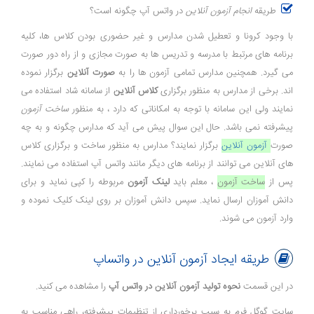
طریقه
انجام آزمون آنلاین
در واتس آپ چگونه است؟
با وجود کرونا و تعطیل شدن مدارس و غیر حضوری بودن کلاس ها، کلیه
برنامه های مرتبط با مدرسه و تدریس ها به صورت مجازی و از راه دور صورت
می گیرد. همچنین مدارس تمامی آزمون ها را به
صورت آنلاین
برگزار نموده
اند. برخی از مدارس به منظور برگزاری
کلاس آنلاین
از سامانه شاد استفاده می
نمایند ولی این سامانه با توجه به امکاناتی که دارد ، به منظور
ساخت آزمون
پیشرفته نمی باشد. حال این سوال پیش می آید که مدارس چگونه و به چه
صورت
آزمون آنلاین
برگزار نمایند؟ مدارس به منظور ساخت و برگزاری کلاس
های آنلاین می توانند از برنامه های دیگر مانند واتس آپ استفاده می نمایند.
پس از
ساخت آزمون
، معلم باید
لینک آزمون
مربوطه را کپی نماید و برای
دانش آموزان ارسال نماید. سپس دانش آموزان بر روی لینک کلیک نموده و
وارد آزمون می شوند.
طریقه ایجاد آزمون آنلاین در واتساپ
در این قسمت
نحوه تولید آزمون آنلاین در واتس آپ
را مشاهده می کنید.
سایت گوگل فرم به سبب برخورداری از تنظیمات پیشرفته، راهی مناسب به