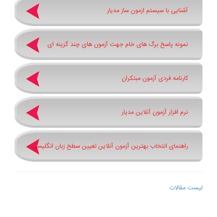
آشنایی با سیستم ازمون ساز مدیار
نمونه پاسخ برگ های خام جهت آزمون های چند گزینه ای
کارنامه فردی آزمون مبتکران
نرم افزار آزمون آنلاین مدیار
راهنمای انتخاب بهترین آزمون آنلاین تعیین سطح زبان انگلیسی
لیست مقالات