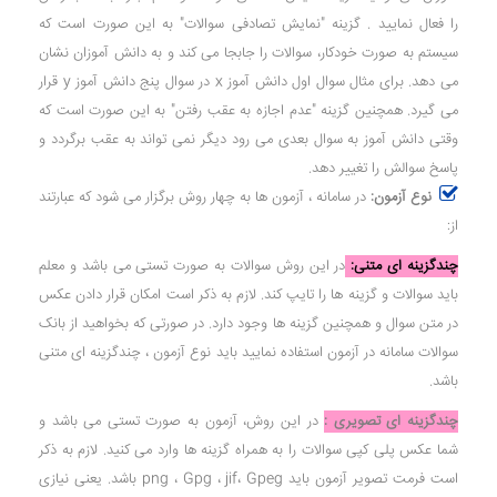
را فعال نمایید . گزینه "نمایش تصادفی سوالات" به این صورت است که
سیستم به صورت خودکار، سوالات را جابجا می کند و به دانش آموزان نشان
می دهد. برای مثال سوال اول دانش آموز x در سوال پنج دانش آموز y قرار
می گیرد. همچنین گزینه "عدم اجازه به عقب رفتن" به این صورت است که
وقتی دانش آموز به سوال بعدی می رود دیگر نمی تواند به عقب برگردد و
پاسخ سوالش را تغییر دهد.
نوع آزمون:
در سامانه ، آزمون ها به چهار روش برگزار می شود که عبارتند
از:
چندگزینه ای متنی:
در این روش سوالات به صورت تستی می باشد و معلم
باید سوالات و گزینه ها را تایپ کند. لازم به ذکر است امکان قرار دادن عکس
در متن سوال و همچنین گزینه ها وجود دارد. در صورتی که بخواهید از بانک
سوالات سامانه در آزمون استفاده نمایید باید نوع آزمون ، چندگزینه ای متنی
باشد.
چندگزینه ای تصویری :
در این روش، آزمون به صورت تستی می باشد و
شما عکس پلی کپی سوالات را به همراه گزینه ها وارد می کنید. لازم به ذکر
است فرمت تصویر آزمون باید png ، Gpg ، jif، Gpeg باشد. یعنی نیازی