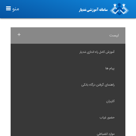
T
منو
O
G
G
+
لیست
L
E
آموزش کامل راه اندازی مَدیار
N
A
پیام ها
V
I
راهنمای گرفتن درگاه بانکی
G
A
کاربران
T
I
حضور غیاب
O
N
موارد انضباطی