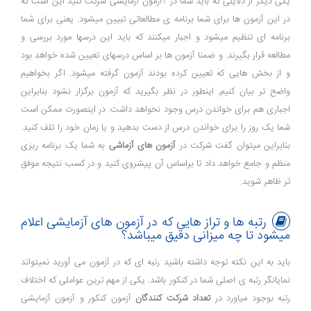
یکی دیگر از دلایلی که باید شما در ؟آزمون آزمایشی شرکت کنید این است که
در این آزمون ها برای شما برنامه ی مطالعاتی تبیین میشود. یعنی برای شما
برنامه ای تنظیم میشود و اجبار میکنند که باید این درسها مورد بررسی و
مطالعه قرار بگیرند. و ضمنا آزمون ها بر اساس درسهای تعیین شده خواهد بود
و از بخش هایی که تعیین کرده بودند آزمون گرفته میشود. اگر بخواهیم
واضح تر بیان کنیم. اینطور در نظر بگیرید که آزمون برگزار نشود بنابراین
اجباری هم برای خواندن درس وجود نخواهد داشت. در اینصورت ممکن است
شما یک روز را برای خواندن درس از دست بدهید و یا زمان خود را تلف کنید.
بنابراین میتوان گفت شرکت در
آزمون های آزماشی
به شما یک برنامه ریزی
منظم و جامع خواهد داد تا براساس آن پیشروی کنید و در کسب نتیجه موفق
تر ظاهر شوید.
رتبه ها و تراز هایی که در آزمون های آزمایشی اعلام
میشود تا چه میزانی دقیق میباشد؟
باید به این نکته توجه داشته باشید رتبه ای که در آزمون می آورید نمیتواند
نمایانگر رتبه ی اصلی شما در کنکور باشد. یکی از مهم ترین عواملی که اختلاف
رتبه بوجود میاورد در
تعداد شرکت کنندگان
آزمون کنکور و آزمون آزمایشی