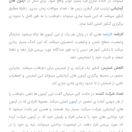
میتواند در آماده سازی فرد بسیار موثر واقع شود. برای مثال در
آزمون های
آزمایشی
ترتیب قرار گرفتن درس ها ، تعداد سوالات، زمان بندی،...دقیقا مطابق
کنکور میباشد که این شبیه سازی میتواند داوطلب را به طور کامل با نحوه ی
برگزاری کنکور اصلی آشنا سازد.
کارنامه:
کارنامه
هایی که در پایان هر یک از این آزمون ها ارائه میشود نمایانگر
وضعیت سطح علمی و وضعیت تحصیلی میباشد که این کمک بسیار زیادی
میکند تا دانش آموز هر درس را به طور جداگانه مورد بررسی قرار دهد و نقاط
ضعف و قدرت خود را تشخیص دهد.
کاهش استرس:
کنکور یک فرآیند پر از استرس برای داوطلب میباشد. بنابراین
حضور در محیط برگزاری آزمون های آزمایشی میتواند این استرس و اضطراب
ناشی از امتحان را تا حدود زیادی عادی سازی کند.
تعداد شرکت کننده:
در حالت کلی میتوان گفت این آزمون ها ذهن داوطلب را
از هر جهتی آماده ی حضور در
آزمون
اصلی میکند. معمولا افرادی که در آزمون
های آزمایشی شرکت میکنند بسیار زیاد هستند و همین امر باعث میشود تا
فرد توانایی های خود را با سایر افراد و رقیبان خود که در آزمون شرکت کرده
اند مورد بررسی قرار دهند. در اینصورت براحتی میتوانند رتبه ی خود را در