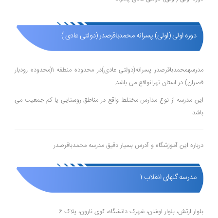
دوره اولی (اولی) پسرانه محمدباقرصدر (دولتی عادی )
مدرسهمحمدباقرصدر پسرانه(دولتی عادی)در محدوده منطقه 1(محدوده رودبار
قصران) در استان تهرانواقع می باشد.
این مدرسه از نوع مدارس مختلط واقع در مناطق روستایی یا کم جمعیت می
باشد
درباره این آموزشگاه و آدرس بسیار دقیق مدرسه محمدباقرصدر
مدرسه گلهای انقلاب 1
بلوار ارتش، بلوار اوشان، شهرک دانشگاه، کوی نارون، پلاک 6