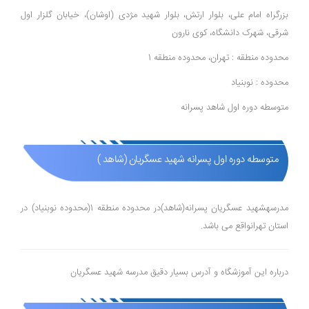
بزرگراه امام علی، بلوار ارتش، بلوار شهید مژدی (اوشان)، خیابان گلزار اول
شرقی، شهرک دانشگاه، کوی نارون
محدوده منطقه : تهران، محدوده منطقه 1
محدوده : نوبنیاد
متوسطه دوره اول شاهد پسرانه
متوسطه دوره اول پسرانه شهید عسگریان (شاهد )
مدرسهشهید عسگریان پسرانه(شاهد)در محدوده منطقه 1(محدوده نوبنیاد) در
استان تهرانواقع می باشد.
درباره این آموزشگاه و آدرس بسیار دقیق مدرسه شهید عسگریان