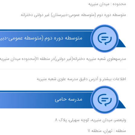
محدوده : میدان منیریه
متوسطه دوره دوم (متوسطه عمومی-دبیرستان) غیر دولتی دخترانه
متوسطه دوره دوم (متوسطه عمومی-دبیرست
مدرسهعلوی شعبه منیریه دخترانه(غیر دولتی)در منطقه 11(محدوده میدان منیریه) در شهر تهرانقرار دارد.مدیر مدرسه آزیتا کشاورزی، و موسس آن امیر عرب پور است.
اطلاعات بیشتر و آدرس دقیق مدرسه علوی شعبه منیریه
مدرسه حامی
ولیعصر، میدان منیریه، کوچه سهیلی، پلاک 8
منطقه : تهران، منطقه 11