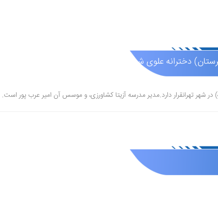
ان) دخترانه علوی شعبه منیریه (غیر دولتی )