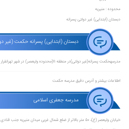
محدوده : منیریه
دبستان (ابتدایی) غیر دولتی پسرانه
دبستان (ابتدایی) پسرانه حکمت (غیر دو
مدرسهحکمت پسرانه(غیر دولتی)در منطقه 11(محدوده ولیعصر) در شهر تهرانقرار دارد.
اطلاعات بیشتر و آدرس دقیق مدرسه حکمت
مدرسه جعفری اسلامی
خیابان ولیعصر (ع)، ۵۰ متر بالاتر از ضلع شمال غربی میدان منیریه جنب قنادی آذربایجان