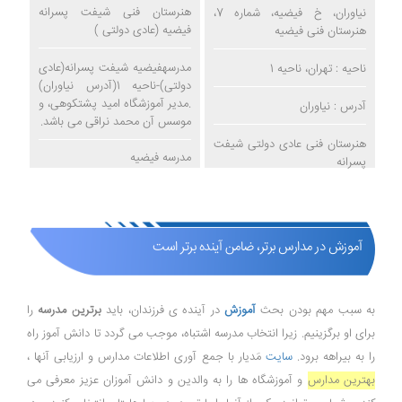
هنرستان فنی شیفت پسرانه
نیاوران، خ فیضیه، شماره 7،
فیضیه (عادی دولتی )
هنرستان فنی فیضیه
مدرسهفیضیه شیفت پسرانه(عادی
ناحیه : تهران، ناحیه 1
دولتی)-ناحیه 1(آدرس نیاوران)
.مدیر آموزشگاه امید پشتکوهی، و
آدرس : نیاوران
موسس آن محمد نراقی می باشد.
هنرستان فنی عادی دولتی شیفت
مدرسه فیضیه
پسرانه
آموزش در مدارس برتر، ضامن آینده برتر است
به سبب مهم بودن بحث
آموزش
در آینده ی فرزندان، باید
برترین مدرسه
را
برای او برگزینیم. زیرا انتخاب مدرسه اشتباه، موجب می گردد تا دانش آموز راه
را به بیراهه برود.
سایت
مَدیار با جمع آوری اطلاعات مدارس و ارزیابی آنها ،
بهترین مدارس
و آموزشگاه ها را به والدین و دانش آموزان عزیز معرفی می