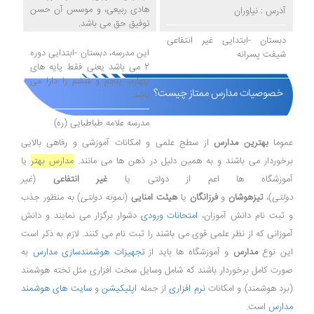
هادی ربیعی، و موسس آن حسن
آدرس : نیاوران
توفیق حق می باشد.
دبستان -ابتدایی غیر انتفاعی
این مدرسه، دبستان -ابتدایی دوره
شیفت پسرانه
2 می باشد یعنی فقط پایه های
چهارم، پنجم و ششم را دارا می
خصوصیات مدارس ممتاز چیست؟
باشد.
مدرسه علامه طباطبایی (ره)
عموما
بهترین مدارس
از سطح علمی و امکانات آموزشی و رفاهی بالایی
برخوردار می باشند و به همین دلیل در ذهن ها می مانند.
مدارس بهتر
یا
آموزشگاه ها اعم از دولتی یا
غیر انتفاعی
(
غیر
دولتی
)،
تیزهوشان
و
فرزانگان
یا
هیئت امنایی
(
نمونه دولتی
) به منظور جذب
و ثبت نام دانش آموزان،
امتحانات ورودی
دشوار برگزار می نمایند و دانش
آموزانی که از نظر علمی قوی می باشند را ثبت نام می کنند. لازم به ذکر است
این نوع
مدارس
و آموزشگاه ها باید از
تجهیزات هوشمندسازی مدارس
به
صورت کامل برخوردار باشند که شامل وسایل سخت افزاری مثل تخته هوشمند
(برد هوشمند) و امکانات
نرم افزاری
از جمله
اپلیکیشن
و
سایت های هوشمند
مدارس
است.