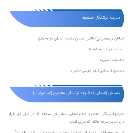
مدرسه فرشتگان معصوم
خیابان ولیعصر(عج) بالاتراز میدان منیریه ابتدای کوچه راتق
منطقه : تهران، منطقه 11
محدوده : منیریه
دبستان (ابتدایی) غیر دولتی دخترانه
دبستان (ابتدایی) دخترانه فرشتگان معصوم (غیر دولتی )
مدرسهفرشتگان معصوم دخترانه(غیر دولتی)در منطقه 11 در شهر تهرانقرار
دارد.مدیر مدرسه عاتقه کلانتری، است.
این مدرسه، ابتدایی نوع اول است (پایه‌های چهارم، پنجم و ششم را ندارد)