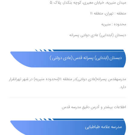
میدان منیریه، خیابان معیری، کوچه بنکدار، پلاک 5
منطقه : تهران، منطقه 11
محدوده : منیریه
دبستان (ابتدایی) عادی دولتی پسرانه
دبستان (ابتدایی) پسرانه قدس (عادی دولتی )
مدرسهقدس پسرانه(عادی دولتی)در منطقه 11(محدوده منیریه) در شهر تهرانقرار
دارد.
اطلاعات بیشتر و آدرس دقیق مدرسه قدس
مدرسه علامه طباطبایی