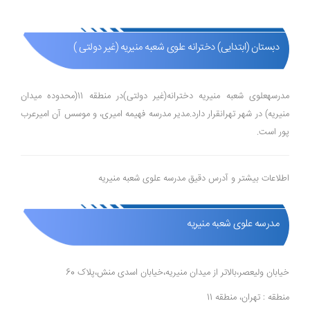
دبستان (ابتدایی) دخترانه علوی شعبه منیریه (غیر دولتی )
مدرسهعلوی شعبه منیریه دخترانه(غیر دولتی)در منطقه 11(محدوده میدان
منیریه) در شهر تهرانقرار دارد.مدیر مدرسه فهیمه امیری، و موسس آن امیرعرب
پور است.
اطلاعات بیشتر و آدرس دقیق مدرسه علوی شعبه منیریه
مدرسه علوی شعبه منیریه
خیابان ولیعصر،بالاتر از میدان منیریه،خیابان اسدی منش،پلاک 60
منطقه : تهران، منطقه 11