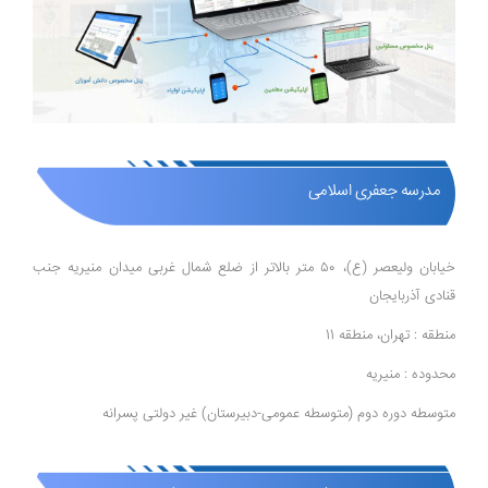
مدرسه جعفری اسلامی
خیابان ولیعصر (ع)، ۵۰ متر بالاتر از ضلع شمال غربی میدان منیریه جنب
قنادی آذربایجان
منطقه : تهران، منطقه 11
محدوده : منیریه
متوسطه دوره دوم (متوسطه عمومی-دبیرستان) غیر دولتی پسرانه