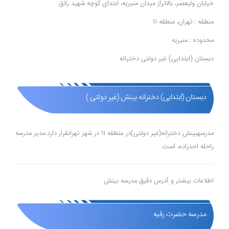
خیابان ولیعصر، بالاتراز میدان منیریه، ابتدای کوچه شهید راتق
منطقه : تهران، منطقه 11
محدوده : منیریه
دبستان (ابتدایی) غیر دولتی دخترانه
دبستان (ابتدایی) دخترانه بینش (غیر دولتی )
مدرسهبینش دخترانه(غیر دولتی)در منطقه 11 در شهر تهرانقرار دارد.مدیر مدرسه
راحله احدزاده، است.
اطلاعات بیشتر و آدرس دقیق مدرسه بینش
مدرسه حضرت رقیه