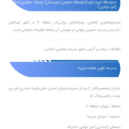
متوسطه دوره دوم (متوسطه عمومی-دبیرستان) پسرانه جعفری اسلامی
(غیر دولتی )
مدرسهجعفری اسلامی پسرانه(غیر دولتی)در منطقه 11 در شهر تهرانقرار
دارد.مدیر مدرسه حسین جهانی، و موسس آن جامعه تعلیمات اسلامی است.
اطلاعات بیشتر و آدرس دقیق مدرسه جعفری اسلامی
مدرسه علوی شعبه منیریه
خیابان ولیعصر،بالاتر از میدان منیریه،خیابان اسدی منش،کوچه حیدری فرد،بن
بست ریاضی،پلاک 5
منطقه : تهران، منطقه 11
محدوده : میدان منیریه
دبستان (ابتدایی) غیر دولتی دخترانه