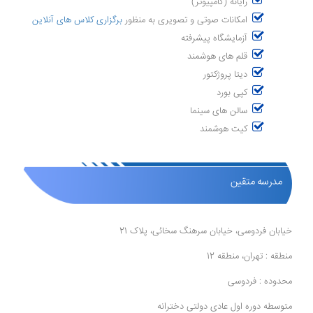
رایانه (کامپیوتر)
امکانات صوتی و تصویری به منظور
برگزاری کلاس های آنلاین
آزمایشگاه پیشرفته
قلم های هوشمند
دیتا پروژکتور
کپی بورد
سالن های سینما
کیت هوشمند
مدرسه متقین
خیابان فردوسی، خیابان سرهنگ سخائی، پلاک 21
منطقه : تهران، منطقه 12
محدوده : فردوسی
متوسطه دوره اول عادی دولتی دخترانه