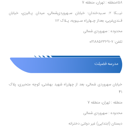
۱۵۸منطقه : تهران، منطقه 7
نیــکا ۲: سـیدخندان- خیابان سـهروردی‌شمالی، میدان پـالیزی، خیابان
قـندی‌غربی، بعداز چـهار‌راه سـیبویه، پـلاک ۱۱۲
محدوده : سهروردی شمالی
تلفن: ۷-021۸۸۵۲۳۶۹۱
مدرسه فضیلت
خیابان سهروردی شمالی، بعد از چهارراه شهید بهشتی، کوچه متحیری، پلاک
41
منطقه : تهران، منطقه 7
محدوده : سهروردی شمالی
دبستان (ابتدایی) غیر دولتی دخترانه