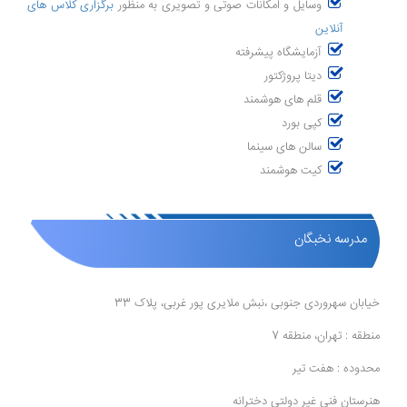
وسایل و امکانات صوتی و تصویری به منظور
برگزاری کلاس های
آنلاین
آزمایشگاه پیشرفته
دیتا پروژکتور
قلم های هوشمند
کپی بورد
سالن های سینما
کیت هوشمند
مدرسه نخبگان
خیابان سهروردی جنوبی ،نبش ملایری پور غربی، پلاک 33
منطقه : تهران، منطقه 7
محدوده : هفت تیر
هنرستان فنی غیر دولتی دخترانه