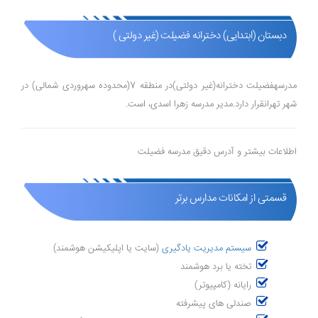
دبستان (ابتدایی) دخترانه فضیلت (غیر دولتی )
مدرسهفضیلت دخترانه(غیر دولتی)در منطقه 7(محدوده سهروردی شمالی) در
شهر تهرانقرار دارد.مدیر مدرسه زهرا اسدی، است.
اطلاعات بیشتر و آدرس دقیق مدرسه فضیلت
قسمتی از امکانات مدارس برتر
سیستم مدیریت یادگیری
(سایت یا اپلیکیشن هوشمند)
تخته یا برد هوشمند
رایانه (کامپیوتر)
صندلی های پیشرفته