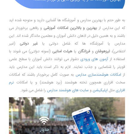
به طور حتم با بهترین مدارس و آموزشگاه ها آشنایی دارید و متوجه شده اید
که این مدارس از
بهترین و بالاترین امکانات آموزشی
و رفاهی برخوردار می
باشند و به همین دلیل در اذهان دانش آموزان و معلمین ماندگار شده اند. این
مدارس یا آموزشگاه ها که شامل دولتی یا
غیر دولتی
(
غیر
انتفاعی
)،
تیزهوشان
و
فرزانگان
یا
هیئت امنایی
(
نمونه دولتی
) می شوند با
استفاده از
آزمون های ورودی
دشوار می توانند دانش آموزان با سطح علمی
قویتر را شناسایی و جذب نمایند. لازم به ذکر است باید این مدارس باید
از
امکانات هوشمندسازی مدارس
به صورت کامل برخوردار باشند که امکانات
سخت افزاری همچون تخته هوشمند (برد هوشمند) و یا امکانات
نرم
افزاری
مثل
اپلیکیشن
و
سایت های هوشمند مدارس
را شامل می شود.