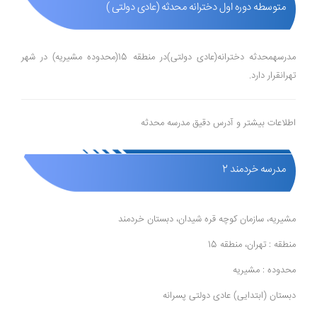
متوسطه دوره اول دخترانه محدثه (عادی دولتی )
مدرسهمحدثه دخترانه(عادی دولتی)در منطقه 15(محدوده مشیریه) در شهر
تهرانقرار دارد.
اطلاعات بیشتر و آدرس دقیق مدرسه محدثه
مدرسه خردمند 2
مشیریه، سازمان کوچه قره شیدان، دبستان خردمند
منطقه : تهران، منطقه 15
محدوده : مشیریه
دبستان (ابتدایی) عادی دولتی پسرانه