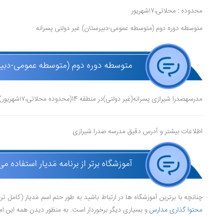
محدوده : محلاتی،۱۷شهریور
متوسطه دوره دوم (متوسطه عمومی-دبیرستان) غیر دولتی پسرانه
متوسطه دوره دوم (متوسطه عمومی-دبیرس
مدرسهصدرا شیرازی پسرانه(غیر دولتی)در منطقه 14(محدوده محلاتی،۱۷شهریور) در شهر تهرانقرار دارد.مدیر مدرسه جعفر بدیعی، است.
اطلاعات بیشتر و آدرس دقیق مدرسه صدرا شیرازی
آموزشگاه برتر از برنامه مَدیار استفاده می
چنانچه با برترین آموزشگاه ها در ارتباط باشید به طور حتم اسم مَدیار (کامل ت
محتوا گذاری مدارس
و بسیاری دیگر برخوردار است. به منظور دیدن همه این ام