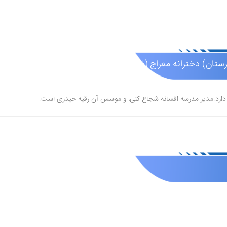
تان) دخترانه معراج (غیر دولتی )