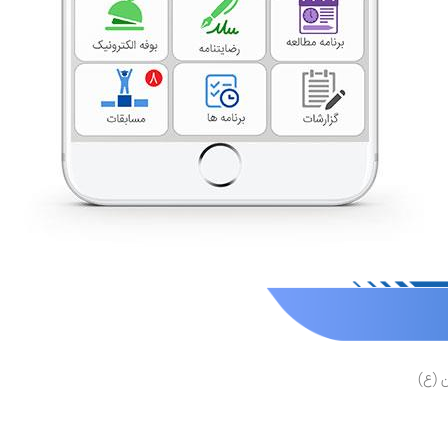
ن (ع)