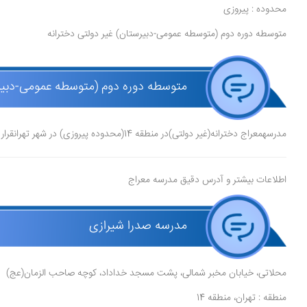
محدوده : پیروزی
متوسطه دوره دوم (متوسطه عمومی-دبیرستان) غیر دولتی دخترانه
متوسطه دوره دوم (متوسطه عمومی-دبیرس
مدرسهمعراج دخترانه(غیر دولتی)در منطقه 14(محدوده پیروزی) در شهر تهرانقرار دارد.مدیر مدرسه افسانه شجاع کنی، و موسس آن رقیه حیدری است.
اطلاعات بیشتر و آدرس دقیق مدرسه معراج
مدرسه صدرا شیرازی
محلاتی، خیابان مخبر شمالی، پشت مسجد خداداد، کوچه صاحب الزمان(عج)
منطقه : تهران، منطقه 14