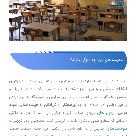
مدرسه های برتر چه ویژگی دارند؟
معمولا مدارسی که با عبارت
برترین مدارس
شناخته می شوند باید
بهترین
امکانات آموزشی
و رفاهی را نیز داشته باشند تا در میان اذهان دانش آموزان و
معلمین ماندگار بمانند و انتخاب شوند. این مدارس یا آموزشگاه ها چه دولتی
یا
غیر دولتی
(
غیر انتفاعی
)، چه
تیزهوشان
و
فرزانگان
یا
هیئت امنایی،نمونه
دولتی
،
آزمون های ورودی
سخت گیرانه برگزار می کنند تا بتوانند دانش
آموزانی که سطح علمی بالاتری دارند را گزینش کنند. همچنین باید
تجهیزات
هوشمندسازی مدارس
را به طور کامل دارا باشند، من جمله امکانات سخت