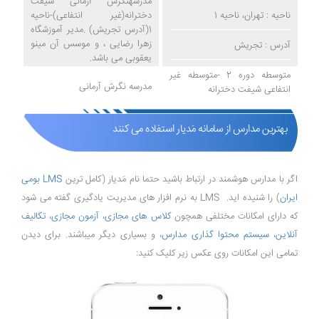
مدرسهنگرش آرمانی شیفت
ناحیه : تهران، ناحیه 1
دخترانه(غیر انتفاعی)-ناحیه
1(آدرس تجریش) .مدیر آموزشگاه
زهرا رضایی ، و موسس آن مینو
آدرس : تجریش
یعقوبی می باشد.
متوسطه دوره 2 -متوسطه غیر
مدرسه نگرش آرمانی
انتفاعی شیفت دخترانه
بهترین مدارس از سامانه مَدیار استفاده می کنند
اگر با مدارس هوشمند در ارتباط باشید حتما نام مَدیار (کامل ترین
LMS بومی
ایران
) را شنیده اید. LMS به نرم افزار های مدیریت یادگیری گفته می شود
که دارای امکانات مختلفی همچون
کلاس های مجازی
،
آزمون مجازی
،
تکالیف
آنلاین
،
سیستم محتوا گذاری مدارس
، و بسیاری دیگر میباشند. برای دیدن
تمامی این امکانات روی عکس زیر کلیک کنید: