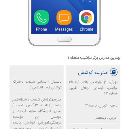
بهترین مدارس برتر دزاشیب منطقه 1
مدرسه کوشش
دبستان -ابتدایی شیفت دخترانه
تهران، خ ولیعصر، بالاتر ازتقاطع
کوشش (غیر انتفاعی )
نیایش، ابتدای ارمغان غربی،
شماره 62
مدرسهکوشش شیفت دخترانه(غیر
انتفاعی)-ناحیه 3(آدرس ولیعصر)
ناحیه : تهران، ناحیه 3
.مدیر آموزشگاه سایه فرحبد، و
موسس آن مؤسسه
آدرس : ولیعصر
فرهنگی،آموزشی کوشش پاینده
(مدیرعامل:مرتضی احمدی،رییس