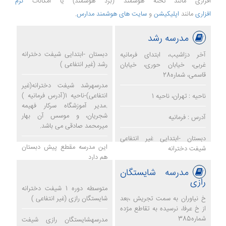
افزاری مانند تخته هوشمند (برد هوشمند) یا امکانات
نرم
افزاری
مانند
اپلیکیشن
و
سایت های هوشمند مدارس
.
مدرسه رشد
دبستان -ابتدایی شیفت دخترانه
آخر دزاشیب، ابتدای فرمانیه
رشد (غیر انتفاعی )
غربی، خیابان حوری، خیابان
قاسمی، شماره28
مدرسهرشد شیفت دخترانه(غیر
انتفاعی)-ناحیه 1(آدرس فرمانیه )
ناحیه : تهران، ناحیه 1
.مدیر آموزشگاه سرکار فهیمه
شجریان، و موسس آن بهار
آدرس : فرمانیه
میرمحمد صادقی می باشد.
دبستان -ابتدایی غیر انتفاعی
این مدرسه مقطع پیش دبستان
شیفت دخترانه
هم دارد
مدرسه شایستگان
مدرسه رشد
رازی
متوسطه دوره 1 شیفت دخترانه
خ نیاوران به سمت تجریش ،بعد
شایستگان رازی (غیر انتفاعی )
از خ عرفا، نرسیده به تقاطع مژده
شماره385
مدرسهشایستگان رازی شیفت