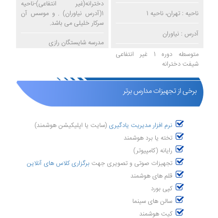
دخترانه(غیر انتفاعی)-ناحیه
ناحیه : تهران، ناحیه 1
1(آدرس نیاوران) . و موسس آن
سرکار خلیلی می باشد.
آدرس : نیاوران
مدرسه شایستگان رازی
متوسطه دوره 1 غیر انتفاعی
شیفت دخترانه
برخی از تجهیزات مدارس برتر
نرم افزار مدیریت یادگیری
(سایت یا اپلیکیشن هوشمند)
تخته یا برد هوشمند
رایانه (کامپیوتر)
تجهیزات صوتی و تصویری جهت
برگزاری کلاس های آنلاین
قلم های هوشمند
کپی بورد
سالن های سینما
کیت هوشمند