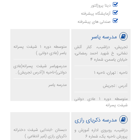
دیتا پروژکتور
آزمایشگاه پیشرفته
صندلی های پیشرفته
مدرسه یاسر
متوسطه دوره 1 شیفت پسرانه
تجریش، دزاشیب، کنار آتش
یاسر (عادی دولتی )
نشانی، خ شهید احمد رمضانی،
خیابان یاسمن، شماره 4
مدرسهیاسر شیفت پسرانه(عادی
دولتی)-ناحیه 1(آدرس تجریش) .
ناحیه : تهران، ناحیه 1
مدرسه یاسر
آدرس : تجریش
متوسطه دوره 1 عادی دولتی
شیفت پسرانه
مدرسه ذکریای رازی
دبستان -ابتدایی شیفت دخترانه
دزاشیب، روبروی اداره آموزش و
ذکریای رازی (غیر انتفاعی )
پرورش ناحیه یک، شماره 6