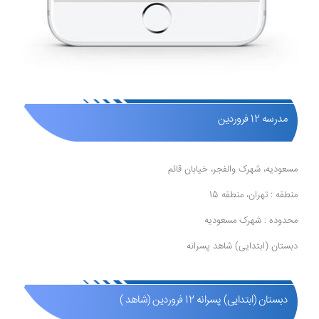
مدرسه 12 فروردین
مسعودیه، شهرک والفجر، خیابان قائم
منطقه : تهران، منطقه 15
محدوده : شهرک مسعودیه
دبستان (ابتدایی) شاهد پسرانه
دبستان (ابتدایی) پسرانه 12 فروردین (شاهد )