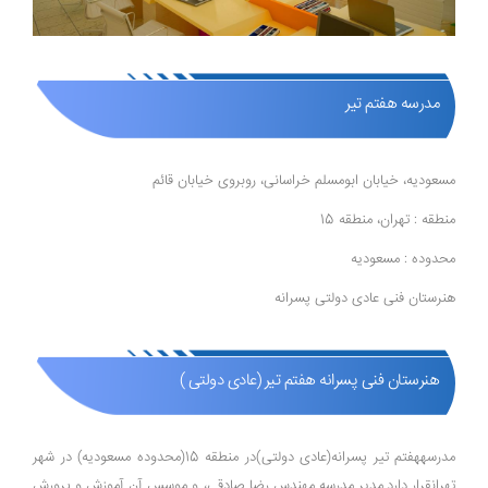
مدرسه هفتم تیر
مسعودیه، خیابان ابومسلم خراسانی، روبروی خیابان قائم
منطقه : تهران، منطقه 15
محدوده : مسعودیه
هنرستان فنی عادی دولتی پسرانه
هنرستان فنی پسرانه هفتم تیر (عادی دولتی )
مدرسههفتم تیر پسرانه(عادی دولتی)در منطقه 15(محدوده مسعودیه) در شهر
تهرانقرار دارد.مدیر مدرسه مهندس رضا صادقی، و موسس آن آموزش و پرورش