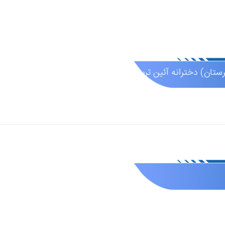
تان) دخترانه آئین تربیت (عادی دولتی )