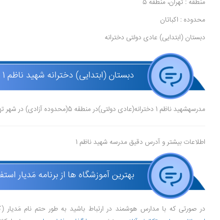
منطقه : تهران، منطقه 5
محدوده : اکباتان
دبستان (ابتدایی) عادی دولتی دخترانه
دبستان (ابتدایی) دخترانه شهید ناظم 1 (عادی دولتی )
مدرسهشهید ناظم 1 دخترانه(عادی دولتی)در منطقه 5(محدوده آزادی) در شهر تهرانقرار دارد.
اطلاعات بیشتر و آدرس دقیق مدرسه شهید ناظم 1
بهترین آموزشگاه ها از برنامه مَدیار استف
در صورتی که با مدارس هوشمند در ارتباط باشید به طور حتم نام مَدیار (