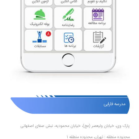
مدرسه فارابی
پارک وی، خیابان ولیعصر (عج)، خیابان محمودیه، نبش صفای اصفهانی
محدوده منطقه : تهران، محدوده منطقه 1