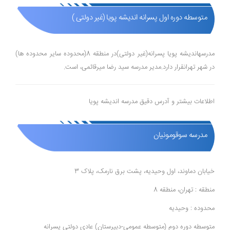
متوسطه دوره اول پسرانه اندیشه پویا (غیر دولتی )
مدرسهاندیشه پویا پسرانه(غیر دولتی)در منطقه 8(محدوده ساير محدوده ها)
در شهر تهرانقرار دارد.مدیر مدرسه سید رضا میرقائمی، است.
اطلاعات بیشتر و آدرس دقیق مدرسه اندیشه پویا
مدرسه سوقومونیان
خیابان دماوند، اول وحیدیه، پشت برق نارمک، پلاک 3
منطقه : تهران، منطقه 8
محدوده : وحیدیه
متوسطه دوره دوم (متوسطه عمومی-دبیرستان) عادی دولتی پسرانه