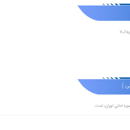
لاک7
تی )