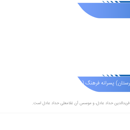
تان) پسرانه فرهنگ (غیر دولتی )