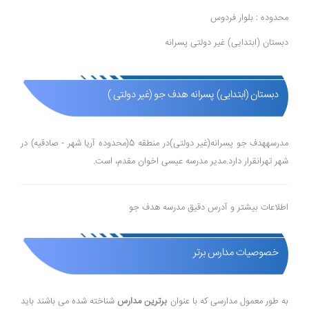
محدوده : بلوار فردوس
دبستان (ابتدایی) غیر دولتی پسرانه
دبستان (ابتدایی) پسرانه هدف جو (غیر دولتی )
مدرسههدف جو پسرانه(غیر دولتی)در منطقه 5(محدوده آریا شهر - صادقیه) در
شهر تهرانقرار دارد.مدیر مدرسه عیسی اخوان مقدم، است.
اطلاعات بیشتر و آدرس دقیق مدرسه هدف جو
خصوصیات مدارس برتر
به طور معمول مدارسی که با عنوان
برترین مدارس
شناخته شده می باشند باید