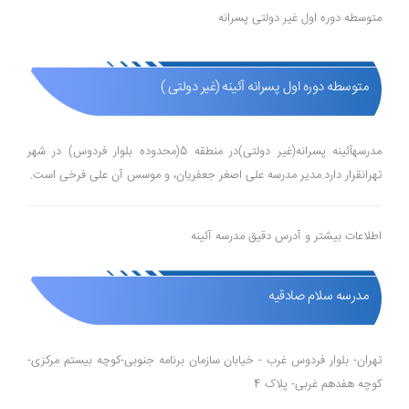
متوسطه دوره اول غیر دولتی پسرانه
متوسطه دوره اول پسرانه آئینه (غیر دولتی )
مدرسهآئینه پسرانه(غیر دولتی)در منطقه 5(محدوده بلوار فردوس) در شهر
تهرانقرار دارد.مدیر مدرسه علی اصغر جعفریان، و موسس آن علی فرخی است.
اطلاعات بیشتر و آدرس دقیق مدرسه آئینه
مدرسه سلام صادقیه
تهران- بلوار فردوس غرب - خیابان سازمان برنامه جنوبی-کوچه بیستم مرکزی-
کوچه هفدهم غربی- پلاک 4