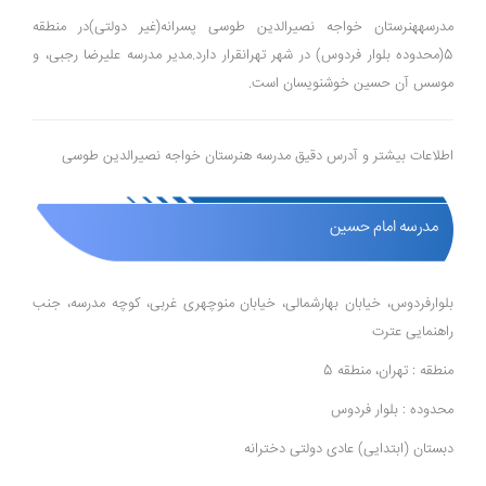
مدرسههنرستان خواجه نصیرالدین طوسی پسرانه(غیر دولتی)در منطقه
5(محدوده بلوار فردوس) در شهر تهرانقرار دارد.مدیر مدرسه علیرضا رجبی، و
موسس آن حسین خوشنویسان است.
اطلاعات بیشتر و آدرس دقیق مدرسه هنرستان خواجه نصیرالدین طوسی
مدرسه امام حسین
بلوارفردوس، خیابان بهارشمالی، خیابان منوچهری غربی، کوچه مدرسه، جنب
راهنمایی عترت
منطقه : تهران، منطقه 5
محدوده : بلوار فردوس
دبستان (ابتدایی) عادی دولتی دخترانه