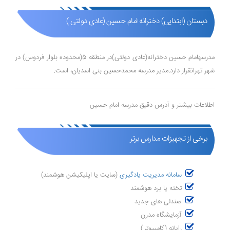
دبستان (ابتدایی) دخترانه امام حسین (عادی دولتی )
مدرسهامام حسین دخترانه(عادی دولتی)در منطقه 5(محدوده بلوار فردوس) در
شهر تهرانقرار دارد.مدیر مدرسه محمدحسین بنی اسدیان، است.
اطلاعات بیشتر و آدرس دقیق مدرسه امام حسین
برخی از تجهیزات مدارس برتر
سامانه مدیریت یادگیری
(سایت یا اپلیکیشن هوشمند)
تخته یا برد هوشمند
صندلی های جدید
آزمایشگاه مدرن
رایانه (کامپیوتر)