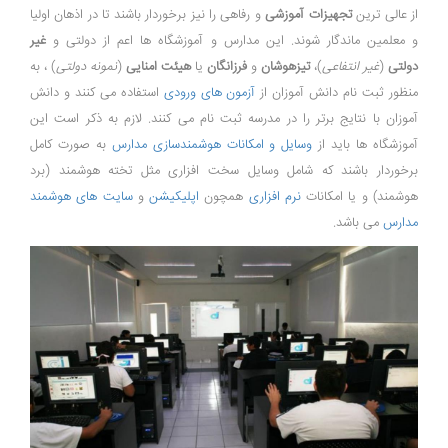
از عالی ترین
تجهیزات آموزشی
و رفاهی را نیز برخوردار باشند تا در اذهان اولیا
و معلمین ماندگار شوند. این مدارس و آموزشگاه ها اعم از دولتی و
غیر
دولتی
(
غیر انتفاعی
)،
تیزهوشان
و
فرزانگان
یا
هیئت امنایی
(
نمونه دولتی
) ، به
منظور ثبت نام دانش آموزان از
آزمون های ورودی
استفاده می کنند و دانش
آموزان با نتایج برتر را در مدرسه ثبت نام می کنند. لازم به ذکر است این
آموزشگاه ها باید از
وسایل و امکانات هوشمندسازی مدارس
به صورت کامل
برخوردار باشند که شامل وسایل سخت افزاری مثل تخته هوشمند (برد
هوشمند) و یا امکانات
نرم افزاری
همچون
اپلیکیشن
و
سایت های هوشمند
مدارس
می باشد.