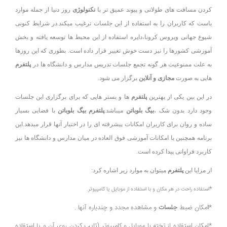
کردن مسافت های طولانی و پیوند عمیق تر با
نکنولوژی
روز دنیا از جمله موارد
یاست که کاربران را به استفاده از این جلسات ترغیب میکند.در شرایط کنونی
شیوع جهانی ویروس کرونا،دایره استفاده از این محیط ها توسعه یافته و بخش
آموزشی کشورها را نیز دست خوش تغییر قرار داده است. بطوری که این روزها
به علت ممنوعیت هر گونه تجمع جلسات تدریس مدارس و دانشگاه ها در
پلتفرم
هایی به صورت
مجازی و آنلاین
برگزار می شود.
در این بین یکی از بهترین
پلتفرم
ها و بستر هایی که برای برگزاری این جلسات
وجود دارد بدون شک ،
بیگ بلوباتن
میباشد.
پلتفرم
بیگ بلوباتن
با فضایی بسیار
ساده و روان برای کاربران امکانات پیشرفته ای را در اختیار آنها قرار میدهد.این
برنامه همچنین با امکانات آموزشی فوق العاده در میان مدارس و دانشگاه ها نیز
کاربرد فراوانی پیدا کرده است.
از مزایا این
پلتفرم
میتوان به موارد زیر اشاره کرد:
*
استفاده راحت در هر مکان و با استفاده از موبایل یا کامپیوتر.
*
ا
مکان ضبط
جلسات
و مشاهده مجدد و چندباره آنها .
*امکان استفاده از تخته با موبایل و کامپیوتر (تایپ کردن روی آن و یا استفاده