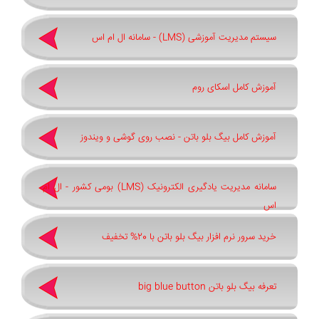
سیستم مدیریت آموزشی (LMS) - سامانه ال ام اس
آموزش کامل اسکای روم
آموزش کامل بیگ بلو باتن - نصب روی گوشی و ویندوز
سامانه مدیریت یادگیری الکترونیک (LMS) بومی کشور - ال ام
اس
خرید سرور نرم افزار بیگ بلو باتن با 20% تخفیف
تعرفه بیگ بلو باتن big blue button