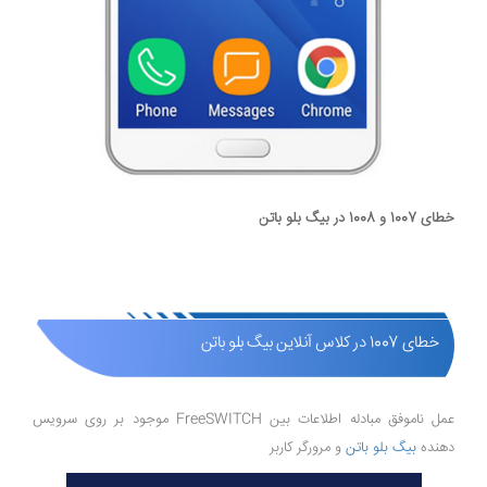
خطای 1007 و 1008 در بیگ بلو باتن
خطای 1007 در کلاس آنلاین بیگ بلو باتن
عمل ناموفق مبادله اطلاعات بین FreeSWITCH موجود بر روی سرویس
دهنده
بیگ بلو باتن
و مرورگر کاربر