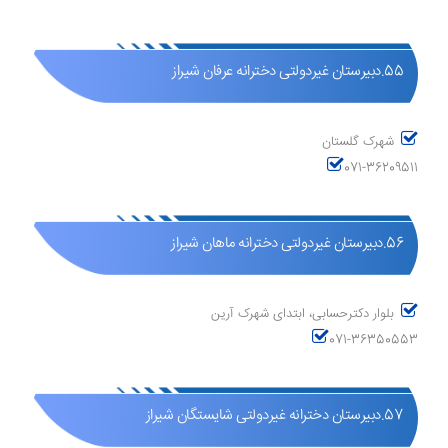
55.دبیرستان غیردولتی دخترانه عرفان شیراز
شهرک گلستان
071-36209511
56.دبیرستان غیردولتی دخترانه ماهان شیراز
بلوار دکترحسابی، ابتدای شهرک آرین
071-36350553
57.دبیرستان دخترانه غیردولتی شایستگان شیراز