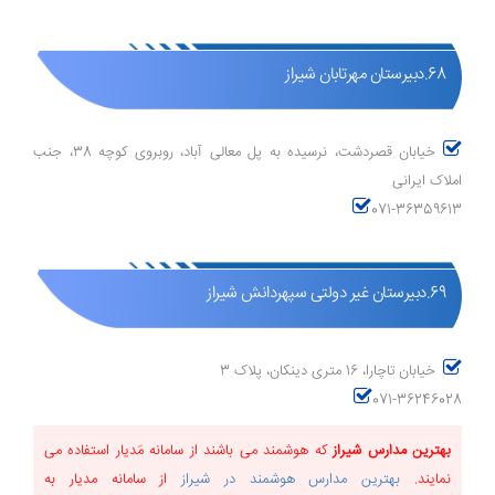
68.دبیرستان مهرتابان شیراز
خیابان قصردشت، نرسیده به پل معالی آباد، روبروی کوچه 38، جنب
املاک ایرانی
071-36359613
69.دبیرستان غیر دولتی سپهردانش شیراز
خیابان تاچارا، 16 متری دینکان، پلاک 3
071-36246028
بهترین مدارس شیراز
که هوشمند می باشند از سامانه مَدیار استفاده می
نمایند.
بهترین مدارس هوشمند در شیراز
از سامانه مدیار به