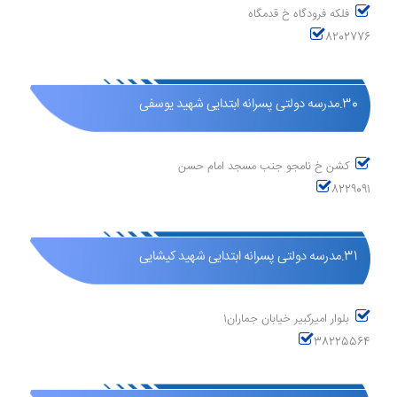
فلکه فرودگاه خ قدمگاه
8202776
30.مدرسه دولتی پسرانه ابتدایی شهید یوسفی
کشن خ نامجو جنب مسجد امام حسن
8229091
31.مدرسه دولتی پسرانه ابتدایی شهید کیشایی
بلوار امیرکبیر خیابان جماران1
38225564