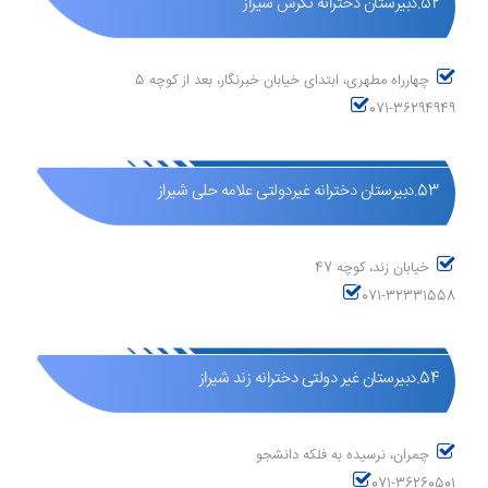
52.دبیرستان دخترانه نگرش شیراز
چهارراه مطهری، ابتدای خیابان خبرنگار، بعد از کوچه 5
071-36294949
53.دبیرستان دخترانه غیردولتی علامه حلی شیراز
خیابان زند، کوچه 47
071-32331558
54.دبیرستان غیر دولتی دخترانه زند شیراز
چمران، نرسیده به فلکه دانشجو
071-36260501