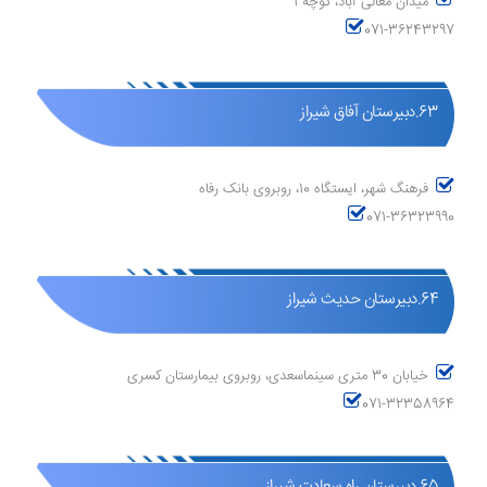
میدان معالی آباد، کوچه 1
071-36243297
63.دبیرستان آفاق شیراز
فرهنگ شهر، ایستگاه 10، روبروی بانک رفاه
071-36323990
64.دبیرستان حدیث شیراز
خیابان 30 متری سینماسعدی، روبروی بیمارستان کسری
071-32358964
65.دبیرستان راه سعادت شیراز