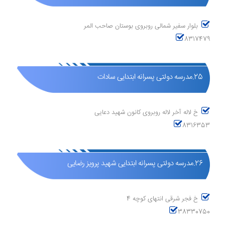
بلوار سفیر شمالی روبروی بوستان صاحب المر
8317479
25.مدرسه دولتی پسرانه ابتدایی سادات
خ لاله آخر لاله روبروی کانون شهید دعایی
8316353
26.مدرسه دولتی پسرانه ابتدایی شهید پرویز رضایی
خ فجر شرقی انتهای کوچه 4
38330750