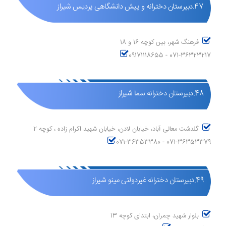
47.دبیرستان دخترانه و پیش دانشگاهی پردیس شیراز
فرهنگ شهر، بین کوچه 16 و 18
09171118655 - 071-36323217
48.دبیرستان دخترانه سما شیراز
گلدشت معالی آباد، خیابان لادن، خیابان شهید اکرام زاده ، کوچه 2
071-36353380 - 071-36353379
49.دبیرستان دخترانه غیردولتی مینو شیراز
بلوار شهید چمران، ابتدای کوچه 13