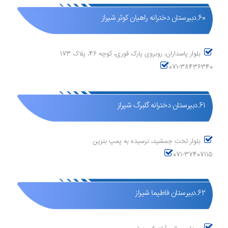
60.دبیرستان دخترانه راهیان کوثر شیراز
بلوار پاسداران، روبروی پارک قوری، کوچه 46، پلاک 173
071-38436340
61.دبیرستان دخترانه گلبرگ شیراز
بلوار تخت جمشید، نرسیده به پمپ بنزین
071-37407115
62.دبیرستان فاطیما شیراز