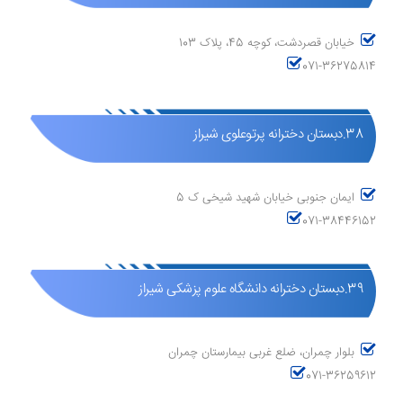
خیابان قصردشت، کوچه 45، پلاک 103
071-36275814
38.دبستان دخترانه پرتوعلوی شیراز
ایمان جنوبی خیابان شهید شیخی ک 5
071-38446152
39.دبستان دخترانه دانشگاه علوم پزشکی شیراز
بلوار چمران، ضلع غربی بیمارستان چمران
071-36259612