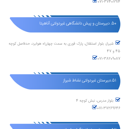
071-37407914
50. دبیرستان و پیش دانشگاهی غیردولتی آناهیتا
شیراز، بلوار استقلال، پارک قوری به سمت چهارراه هوابرد، حدفاصل کوچه
45 و 47
071-38209087
51.دبیرستان غیردولتی نشاط شیراز
بلوار مدرس، نبش کوچه 4
071-37269646