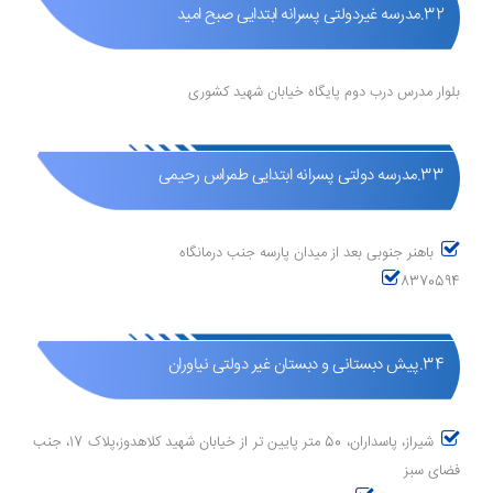
32.مدرسه غیردولتی پسرانه ابتدایی صبح امید
بلوار مدرس درب دوم پایگاه خیابان شهید کشوری
33.مدرسه دولتی پسرانه ابتدایی طمراس رحیمی
باهنر جنوبی بعد از میدان پارسه جنب درمانگاه
8370594
34.پیش دبستانی و دبستان غیر دولتی نیاوران
شیراز، پاسداران، 50 متر پایین تر از خیابان شهید کلاهدوز،پلاک 17، جنب
فضای سبز