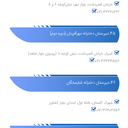
خیابان قصردشت، بلوار مهر، نبش‌کوچه 6 و 8
071-36260222
45.دبیرستان دخترانه مهرآفرینان (دوره دوم)
شیراز، خیابان قصردشت، نبش کوچه 11 (روبروی بلوار شاهد)
071-36364552
46.دبیرستان دخترانه شایستگان
شهرک گلستان، فلکه اول، ابتدای بلوار کشاورز
071-36202759