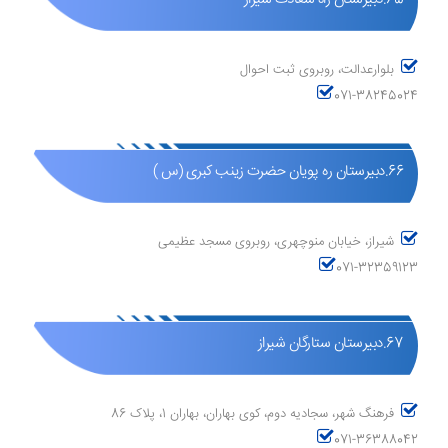
بلوارعدالت، روبروی ثبت احوال
071-38245024
66.دبیرستان ره پویان حضرت زینب کبری (س )
شیراز، خیابان منوچهری، روبروی مسجد عظیمی
071-32359123
67.دبیرستان ستارگان شیراز
فرهنگ شهر، سجادیه دوم، کوی بهاران، بهاران 1، پلاک 86
071-36388042