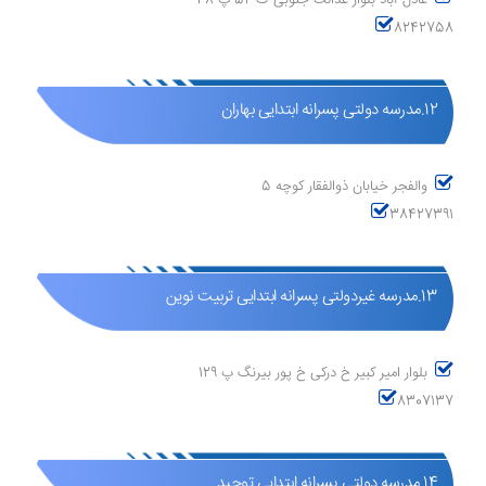
عادل آباد بلوار عدالت جنوبی ک 52 پ 48
8242758
12.مدرسه دولتی پسرانه ابتدایی بهاران
والفجر خیابان ذوالفقار کوچه 5
38427391
13.مدرسه غیردولتی پسرانه ابتدایی تربیت نوین
بلوار امیر کبیر خ درکی خ پور بیرنگ پ 129
8307137
14.مدرسه دولتی پسرانه ابتدایی توحید