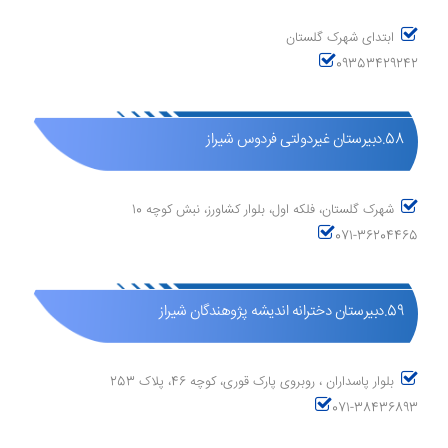
ابتدای شهرک گلستان
09353429242
58.دبیرستان غیردولتی فردوس شیراز
شهرک گلستان، فلکه اول، بلوار کشاورز، نبش کوچه 10
071-36204465
59.دبیرستان دخترانه اندیشه پژوهندگان شیراز
بلوار پاسداران ، روبروی پارک قوری، کوچه 46، پلاک 253
071-38436893