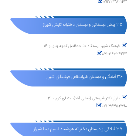
09173382143
35.پبش دبستانی و دبستان دخترانه تابش شیراز
فرهنگ شهر، ایستگاه 10، حدفاصل کوچه زنبق و 14.
071-36324213
36.آمادگی و دبستان غیرانتفاعی فرشتگان شیراز
بلوار دکتر شریعتی (معالی آباد)، ابتدای کوچه 31
071-36352790
37.آمادگی و دبستان دخترانه هوشمند نسیم صبا شیراز