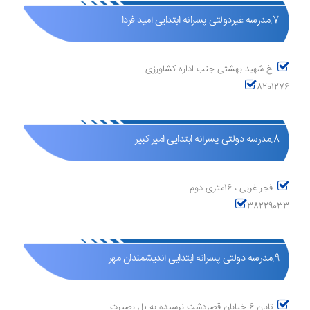
7.مدرسه غیردولتی پسرانه ابتدایی امید فردا
خ شهید بهشتی جنب اداره کشاورزی
8201276
8.مدرسه دولتی پسرانه ابتدایی امیر کبیر
فجر غربی ، 16متری دوم
38229033
9.مدرسه دولتی پسرانه ابتدایی اندیشمندان مهر
تابان 6 خیابان قصردشت نرسیده به پل بصیرت