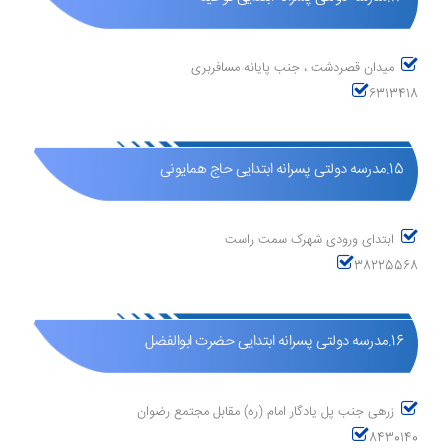
میدان قصردشت ، جنب پایانه مسافربری
6313418
15.مدرسه دولتی پسرانه ابتدایی حاج همایونی
ابتدای ورودی شهرک سمت راست
38225568
16.مدرسه دولتی پسرانه ابتدایی حضرت ابوالفضل
زرهی جنب پل یادگار امام (ره) مقابل مجتمع رضوان
8430140