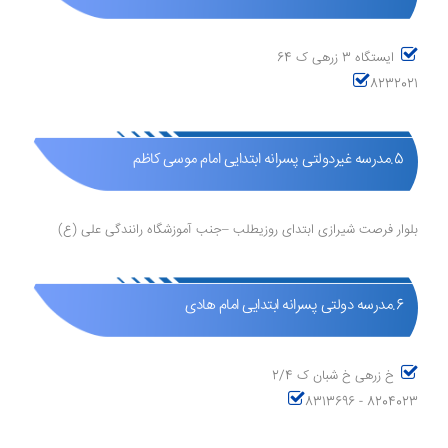
ایستگاه 3 زرهی ک 64
8232021
5.مدرسه غیردولتی پسرانه ابتدایی امام موسی کاظم
بلوار فرصت شیرازی ابتدای روزیطلب –جنب آموزشگاه رانندگی علی (ع)
6.مدرسه دولتی پسرانه ابتدایی امام هادی
خ زرهی خ شبان ک 2/4
8313696 - 8204023