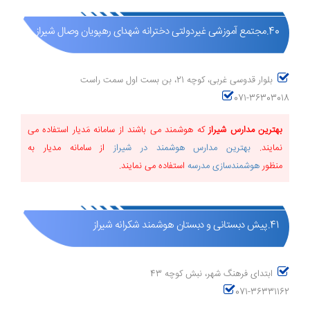
40.مجتمع آموزشی غیردولتی دخترانه شهدای رهپویان وصال شیراز
بلوار قدوسی غربی، کوچه 21، بن بست اول سمت راست
071-36303018
بهترین مدارس شیراز
که هوشمند می باشند از سامانه مَدیار استفاده می
نمایند.
بهترین مدارس هوشمند در شیراز
از سامانه مدیار به
منظور
هوشمندسازی مدرسه
استفاده می نمایند.
41.پیش دبستانی و دبستان هوشمند شکرانه شیراز
ابتدای فرهنگ شهر، نبش کوچه 43
071-36331162