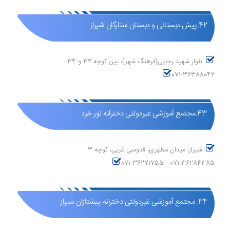
42.پیش دبستانی و دبستان ستارگان شیراز
بلوار شهید رجایی(فرهنگ شهر)، بین کوچه 32 و 34
071-36388042
43.مجتمع آموزشی غیردولتی دخترانه نور خرد
شیراز، میدان مطهری، قدوسی غربی، کوچه 3
071-36271755 - 071-36284385
44. مجتمع آموزشی غیردولتی دخترانه پیشتازان شیراز