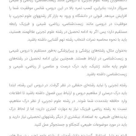
دانش­آموزان رشته علوم تجربی، با دروسی مانند زیست‌شناسی، ریاضی و شیمی
سروکار دارند؛ بنابراین، کسب نمره بالا در این دروس، شانس موفقیت شما را
افزایش می­دهد. قبولی در دانشگاه و ورود به بازار کار رشته­های علوم تجربی، با
موفقیت در دروسی مانند زیست‌شناسی، ریاضی، شیمی و فیزیک رابطه
مستقیم دارد؛ پس اگر به ادامه تحصیل در رشته علوم تجربی علاقه­مند هستید،
باید با نحوه محاسبه نمرات انتخاب رشته نهم آشنایی داشته باشید.
به‌عنوان مثال، رشته‌های پزشکی و پیراپزشکی به‌طور مستقیم با دروس شیمی
و زیست‌شناسی در ارتباط هستند. همچنین برای ادامه تحصیل در رشته‌های
علوم پایه مانند ژنتیک، باید درک درست و مناسبی از ریاضی، شیمی و
زیست‌شناسی داشته باشید.
رشته تجربی را نباید رشته‌ای حفظی در نظر گرفت. در دروس این رشته، ابتدا
باید درک درستی از مفاهیم دروس و ارتباط بین فصول داشته باشید تا اطلاعات
وارد حافظه بلندمدت شما شوند. در رشته علوم تجربی، از نظر درک مفاهیم،
نسبت به رشته ریاضی فیزیک نیاز به مهارت کمتری دارید؛ اما از لحاظ درک
پدیده‌های طبیعی، به استعداد بیشتری از دیگر رشته­های تحصیلی نیاز دارید و
باید در مورد موضوعات طبیعی، کنجکاو و جستجوگر عمل کنید.
البته به دلیل استقبال گسترده دانش‌آموزان از رشته علوم تجربی در سال‌های