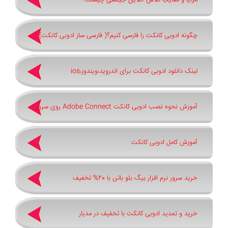
مزایا و معایب کلاس آنلاین جیتسی چیست؟
چگونه ادوبی کانکت را فارسی کنیم؟( فارسی ساز ادوبی کانکت)
لینک دانلود ادوبی کانکت برای اندروید،ویندوز،ios
آموزش نحوه نصب ادوبی کانکت Adobe Connect روی سرور
آموزش کامل ادوبی کانکت
خرید سرور نرم افزار بیگ بلو باتن با 20% تخفیف
خرید و تمدید ادوبی کانکت با تخفیف در مدیار