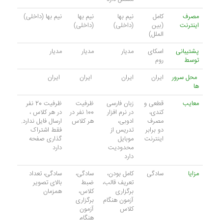
مصرف
کامل
نیم بها
نیم بها
نیم بها (داخلی)
اینترنت
(بین
(داخلی)
(داخلی)
الملل)
پشتیبانی
اسکای
مدیار
مدیار
مدیار
توسط
روم
محل سرور
ایران
ایران
ایران
ایران
ها
معایب
قطعی و
زبان فارسی
ظرفیت
ظرفیت 20 نفر
کندی،
در نرم افزار
100 نفر در
در هر کلاس ،
مصرف
ادوبی،
هر کلاس
ارسال فایل ندارد.
دو برابر
تدریس از
فقط اشتراک
اینترنت
موبایل
گذاری صفحه
محدودیت
دارد
دارد
مزایا
سادگی
کامل بودن،
سادگی،
سادگی، تعداد
تعریف قالب،
ضبط
بالای تصویر
برگزاری
کلاس،
همزمان
آزمون هنگام
برگزاری
کلاس
آزمون
هنگام