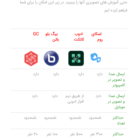
حتی آموزش های تصویری آنها را ببینید. در زیر این امکان را برای شما
فراهم کرده ایم.
اسکای
ادوب
بیگ بلو
GC
روم
کانکت
باتن
ارسال صدا
دارد
دارد
دارد
دارد
و تصویر در
کامپیوتر
ارسال صدا
دارد
از طریق نرم
دارد
دارد
و تصویر در
افزار ادوبی
موبایل
حداکثر
نامحدود
نامحدود
نامحدود
نامحدود
تعداد
حداکثر
300 نفر
500 نفر
100 نفر
20 نفر