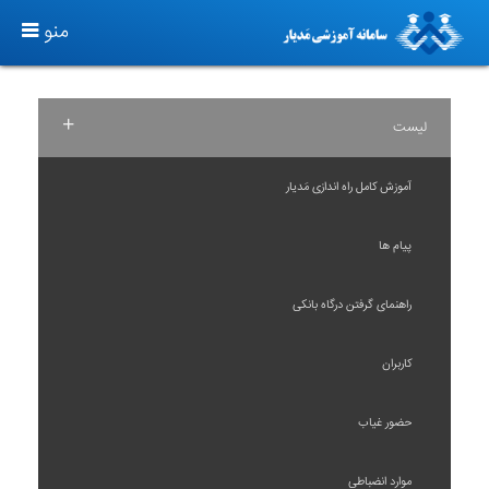
T
منو
O
G
G
+
لیست
L
E
آموزش کامل راه اندازی مَدیار
N
A
پیام ها
V
I
راهنمای گرفتن درگاه بانکی
G
A
کاربران
T
I
حضور غیاب
O
N
موارد انضباطی