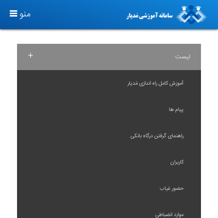
T
منو
O
G
G
+
لیست
L
E
آموزش کامل راه اندازی مَدیار
N
A
پیام ها
V
I
راهنمای گرفتن درگاه بانکی
G
A
کاربران
T
I
حضور غیاب
O
N
موارد انضباطی