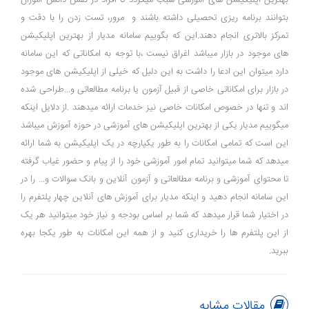
بهترین اپلیکیشن های آموزشی سبب میگردد تا افراد در نقش دانش آموزان
بتوانند برنامه ریزی تحصیلی داشته باشند و مرور، تست زدن را با دقت و
تمرکز بالاتری انجام دهند.این که بگوییم سامانه مدیار از بهترین اپلیکیشن
های موجود در بازار میباشد اغراق نیست ،با توجه به امکاناتی که این سامانه
دارد میتوان این ادعا را داشت به این دلیل که خیلی از اپلیکیشن های موجود
در بازار برای امکاناتی خاصی از قبیل آزمون یا برنامه مطالعاتی و...طراحی شده
اند و تنها در خصوص امکانات خاصی نیز خدمات ارائه میدهند .از دلایل اینکه
میگوییم مدیار یکی از بهترین اپلیکیشن های آموزشی در حوزه آموزش میباشد
این است که تمامی امکانات را به طور یکپارچه در یک اپلیکیشن به شما ارائه
میدهد که شما میتوانید تمام امور آموزشی خود را از پیام و حضور غیاب گرفته
تا محتوای آموزشی و برنامه مطالعاتی و آزمون آنلاین و بانک سوالات و... را در
این سامانه انجام دهید و اینکه مدیار برای آموزش های آنلاین چهار پلتفرم را
در اختیار شما قرار میدهد که شما بر اساس بودجه و نیاز خود میتوانید هر یک
از این پلتفرم ها را خریداری کنید و از همه این امکانات به طور یکجا بهره
ببرید.
مقالات مشابه