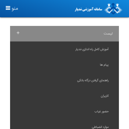
T
منو
O
G
G
+
لیست
L
E
آموزش کامل راه اندازی مَدیار
N
A
پیام ها
V
I
راهنمای گرفتن درگاه بانکی
G
A
کاربران
T
I
حضور غیاب
O
N
موارد انضباطی