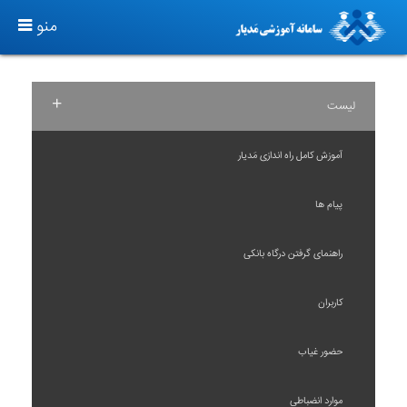
T
منو
O
G
G
+
لیست
L
E
آموزش کامل راه اندازی مَدیار
N
A
پیام ها
V
I
راهنمای گرفتن درگاه بانکی
G
A
کاربران
T
I
حضور غیاب
O
N
موارد انضباطی