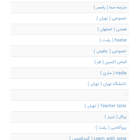
مدرسه سما ( رامسر )
خصوصی ( تهران )
هستی ( اصفهان )
hastie ( رشت )
خصوصی ( چالوس )
الماس اکسین ( قم )
nadia ( ساری )
داننشگاه تهران ( تهران )
-
Teacher tatar ( تهران )
پرتال ( تبریز )
پروآکادمی ( رشت )
Learn_with_sona ( گنبدکاووس )