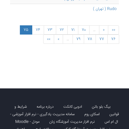
Rudo ( تهران )
75
74
73
72
71
70
…
«
««
»»
»
…
79
78
77
76
بیگ بلو باتن
ادوبی کانکت
درباره برنامه
شرایط و
قوانین
اسکای روم
سامانه مدیریت یادگیری - نرم افزار آموزشی -
ال ام اس
نرم افزار مدیریت آموزشگاه زبان
مودل - Moodle