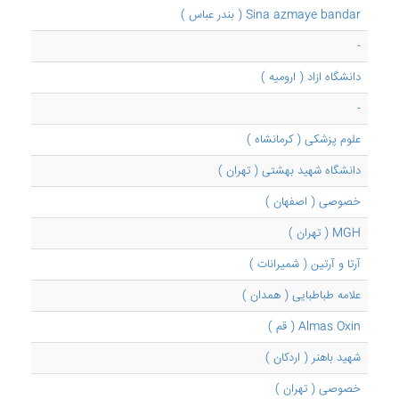
Sina azmaye bandar ( بندر عباس )
-
دانشگاه ازاد ( ارومیه )
-
علوم پزشکی ( کرمانشاه )
دانشگاه شهید بهشتی ( تهران )
خصوصی ( اصفهان )
MGH ( تهران )
آرتا و آرتین ( شمیرانات )
علامه طباطبایی ( همدان )
Almas Oxin ( قم )
شهید باهنر ( اردکان )
خصوصی ( تهران )