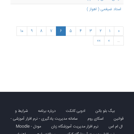
استاد ضیغمی ( اهواز )
10
9
8
7
6
5
4
3
2
1
«
»»
»
…
بیگ بلو باتن
ادوبی کانکت
درباره برنامه
شرایط و
قوانین
اسکای روم
سامانه مدیریت یادگیری - نرم افزار آموزشی -
ال ام اس
نرم افزار مدیریت آموزشگاه زبان
مودل - Moodle