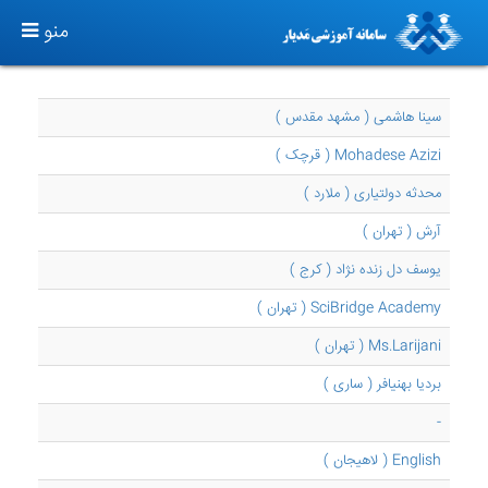
TOGGLE
منو
GATION
سینا هاشمی ( مشهد مقدس )
Mohadese Azizi ( قرچک )
محدثه دولتیاری ( ملارد )
آرش ( تهران )
یوسف دل زنده نژاد ( کرج )
SciBridge Academy ( تهران )
Ms.Larijani ( تهران )
بردیا بهنیافر ( ساری )
-
English ( لاهیجان )