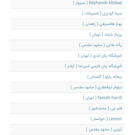
Reyhaneh Mollaei ( سبزوار )
سیما گودرزی ( شمیرانات )
بهناز هاشمزهی ( زاهدان )
پریناز یارمند ( تهران )
پگاه بلاغی ( مشهد مقدس )
آموزشگاه زبان لندی ( تهران )
آموزشگاه زبان فارسی امیررضا ( ایلام )
ریحانه یارلو ( گلستان )
نیلوفر ذوالفقاری ( مشهد مقدس )
faezeh hanifi ( تهران )
قلم چی ( محمدشهر )
Lesson ( خوانسار )
آروین ( مشهد مقدس )