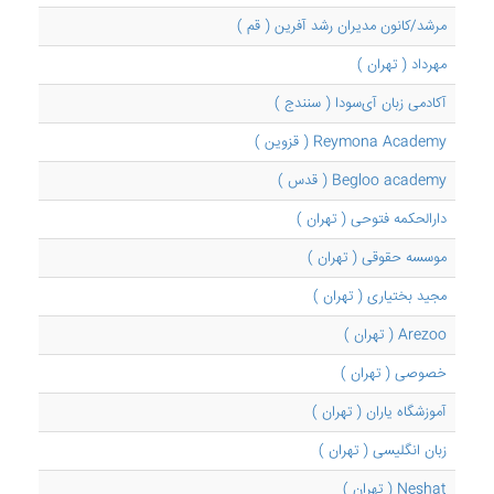
مرشد/کانون مدیران رشد آفرین ( قم )
مهرداد ( تهران )
آکادمی زبان آی‌سودا ( سنندج )
Reymona Academy ( قزوین )
Begloo academy ( قدس )
دارالحکمه فتوحی ( تهران )
موسسه حقوقی ( تهران )
مجید بختیاری ( تهران )
Arezoo ( تهران )
خصوصی ( تهران )
آموزشگاه یاران ( تهران )
زبان انگلیسی ( تهران )
Neshat ( تهران )