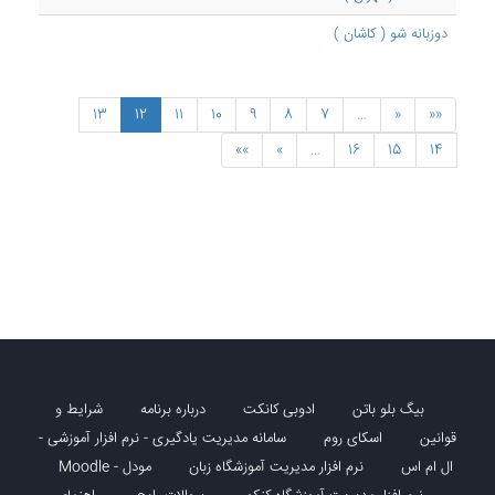
دوزبانه شو ( کاشان )
13
12
11
10
9
8
7
…
«
««
»»
»
…
16
15
14
بیگ بلو باتن
ادوبی کانکت
درباره برنامه
شرایط و
قوانین
اسکای روم
سامانه مدیریت یادگیری - نرم افزار آموزشی -
ال ام اس
نرم افزار مدیریت آموزشگاه زبان
مودل - Moodle