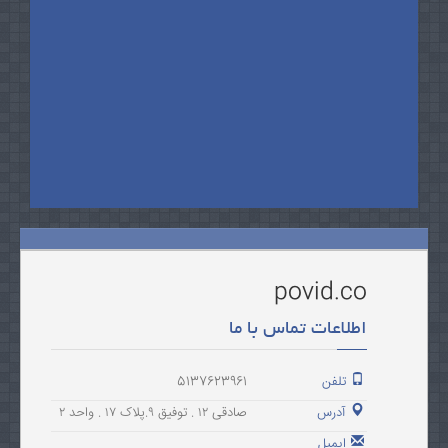
povid.co
اطلاعات تماس با ما
تلفن
5137623961
آدرس
صادقی ۱۲ . توفیق ۹.پلاک ۱۷ . واحد ۲
ایمیل