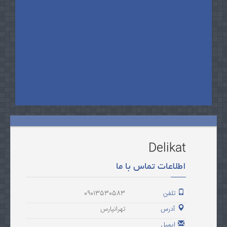
Delikat
اطلاعات تماس با ما
تلفن
09013530583
آدرس
تهرانپارس
ایمیل