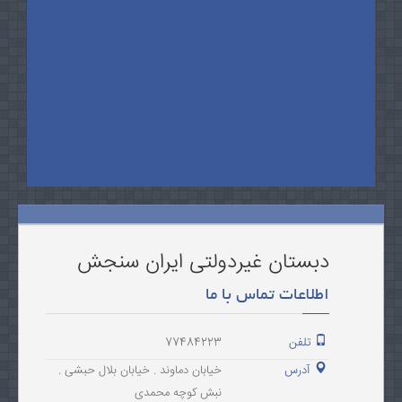
دبستان غیردولتی ایران سنجش
اطلاعات تماس با ما
تلفن
77484223
آدرس
خیابان دماوند . خیابان بلال حبشی .
نبش کوچه محمدی