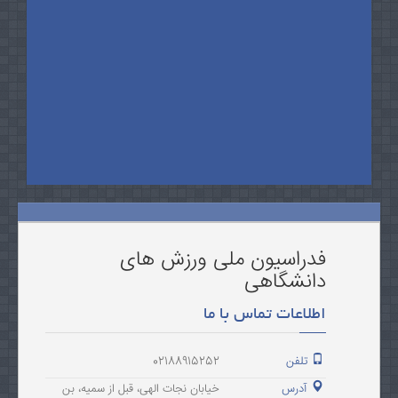
فدراسیون ملی ورزش های
دانشگاهی
اطلاعات تماس با ما
تلفن
02188915252
آدرس
خیابان نجات الهی، قبل از سمیه، بن