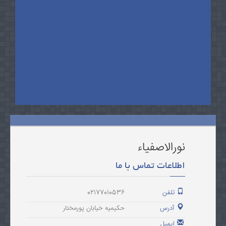
نورالاصفیاء
اطلاعات تماس با ما
تلفن
02177010536
آدرس
حکیمیه خیابان پورمختار
ایمیل