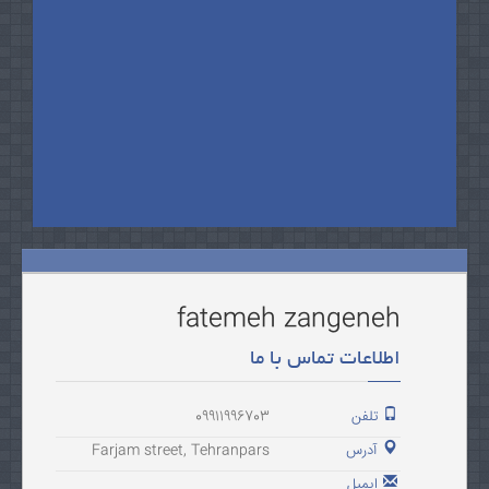
fatemeh zangeneh
اطلاعات تماس با ما
تلفن
09911996703
آدرس
Farjam street, Tehranpars
ایمیل