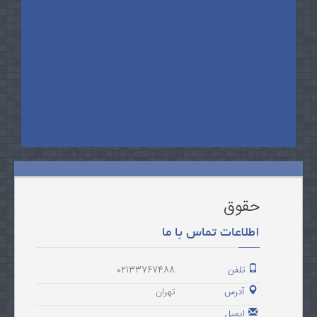
حقوق
اطلاعات تماس با ما
تلفن
02133767488
آدرس
تهران
ایمیل