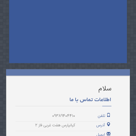
سلام
اطلاعات تماس با ما
تلفن
09389404410
آدرس
کیانپارس هفت غربی فاز 2
ایمیل