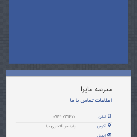
مدرسه مایرا
اطلاعات تماس با ما
تلفن
09122729470
آدرس
ولیعصر افتخاری نیا
ایمیل