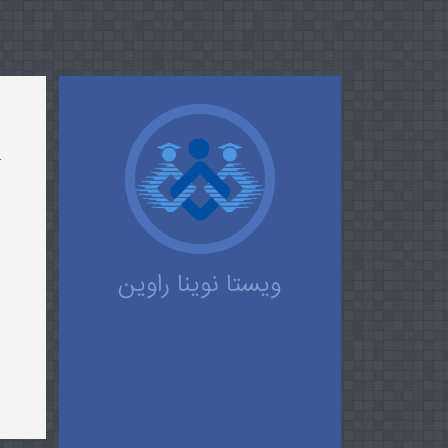
و
ا
ویستا نوینا راوین