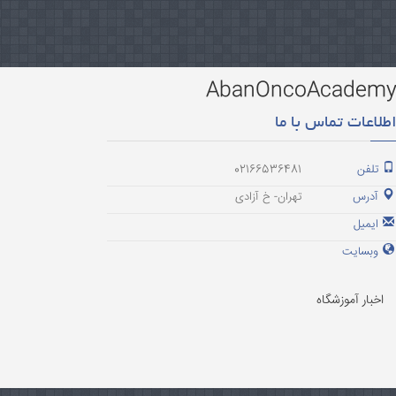
AbanOncoAcadem
طلاعات تماس با ما
تلفن
02166536481
آدرس
تهران- خ آزادی
ایمیل
وبسایت
اخبار آموزشگاه