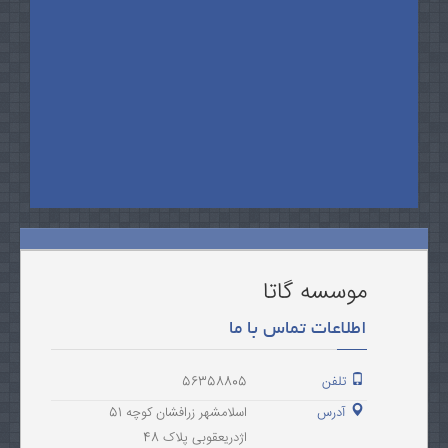
موسسه گاتا
اطلاعات تماس با ما
تلفن
56358805
آدرس
اسلامشهر زرافشان کوچه 51
اژدریعقوبی پلاک 48