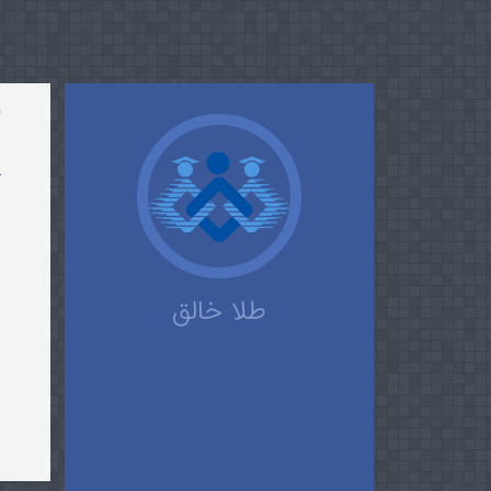
ط
ا
طلا خالق