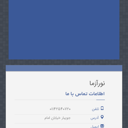
نورآزما
اطلاعات تماس با ما
تلفن
01142540720
آدرس
جویبار خیابان امام
ایمیل