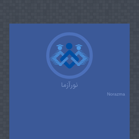
نورآزما
Norazma