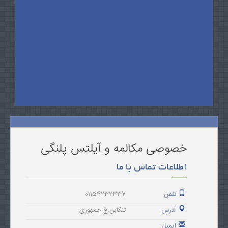
خصوصی مکالمه و آیلتس پلنگی
اطلاعات تماس با ما
تلفن
01154232337
آدرس
تنکابن.خ جمهوری
ایمیل