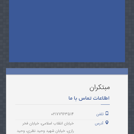
مبتکران
اطلاعات تماس با ما
تلفن
02177963514
آدرس
خیابان انقلاب اسلامی، خیابان فخر
رازی، خیابان شهید وحید نظری، وحید