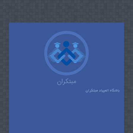
مبتکران
باشگاه المپیاد مبتکران