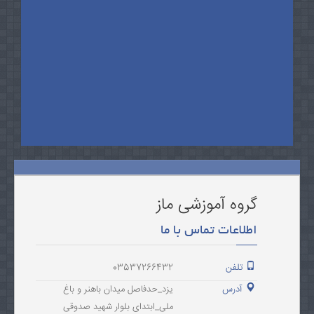
گروه آموزشی ماز
اطلاعات تماس با ما
تلفن
03537266432
آدرس
یزد_حدفاصل میدان باهنر و باغ
ملی_ابتدای بلوار شهید صدوقی